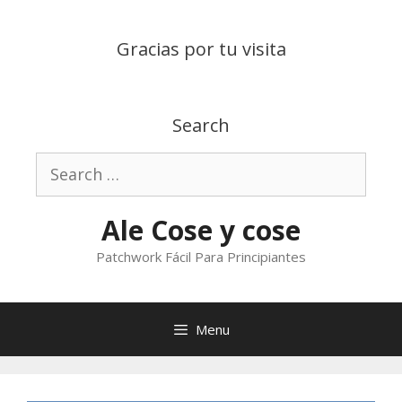
Skip
to
Gracias por tu visita
content
Search
Search
for:
Ale Cose y cose
Patchwork Fácil Para Principiantes
Menu