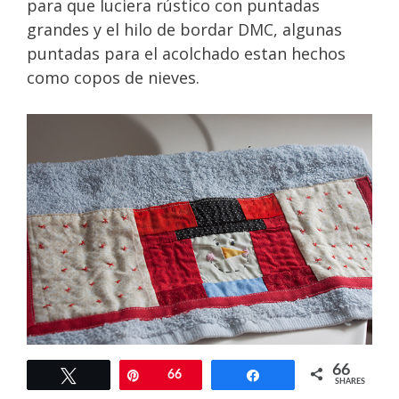
para que luciera rústico con puntadas
grandes y el hilo de bordar DMC, algunas
puntadas para el acolchado estan hechos
como copos de nieves.
66
Tweet
Pin
66
Share
Puedes ver uno de mis primeros videos,
SHARES