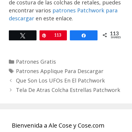
de costura de las colchas de retales, puedes
encontrar varios
patrones Patchwork para
descargar
en este enlace.
113
Tweet
Pin
113
Share
SHARES
Categories
Patrones Gratis
Tags
Patrones Applique Para Descargar
Que Son Los UFOs En El Patchwork
Tela De Atras Colcha Estrellas Patchwork
Bienvenida a Ale Cose y Cose.com