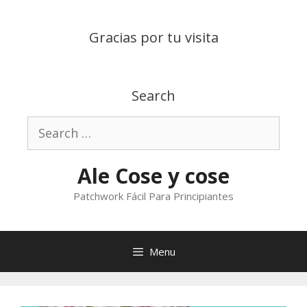
Skip
to
Gracias por tu visita
content
Search
Search
for:
Ale Cose y cose
Patchwork Fácil Para Principiantes
Menu