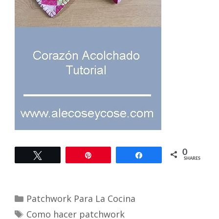
0
Tweet
Pin
Share
SHARES
Categories
Patchwork Para La Cocina
Tags
Como hacer patchwork