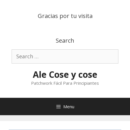
Skip
to
Gracias por tu visita
content
Search
Search
for:
Ale Cose y cose
Patchwork Fácil Para Principiantes
Menu