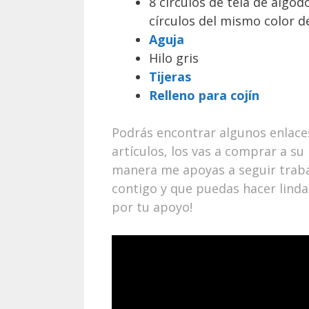
8 círculos de tela de algo
círculos del mismo color de
Aguja
Hilo gris
Tijeras
Relleno para cojín
Podrás encontrar algunos enlaces 
artículos, los vas a comprar a su
manera me apoyas a seguir traba
contigo y que puedas hacer lindas
por tu apoyo!