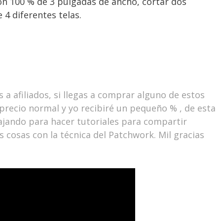
dón 100 % de 3 pulgadas de ancho, cortar dos
 4 diferentes telas.
a afiliados, si llegas a comprar alguno de estos
 precio normal y yo recibiré un pequeño % , de esta
jando para hacer tutoriales para compartir
 cosas con la técnica del Patchwork. Mil gracias