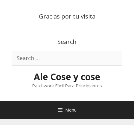
Skip
to
Gracias por tu visita
content
Search
Search
for:
Ale Cose y cose
Patchwork Fácil Para Principiantes
Menu