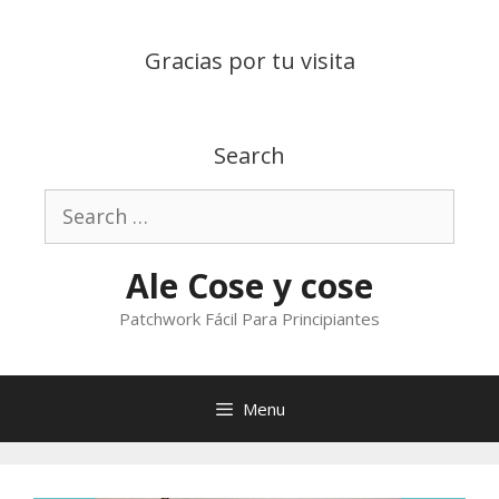
Skip
to
Gracias por tu visita
content
Search
Search
for:
Ale Cose y cose
Patchwork Fácil Para Principiantes
Menu