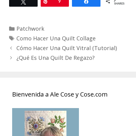
Tweet
Pin
9
Share
SHARES
Categories
Patchwork
Tags
Como Hacer Una Quilt Collage
Cómo Hacer Una Quilt Vitral (Tutorial)
¿Qué Es Una Quilt De Regazo?
Bienvenida a Ale Cose y Cose.com