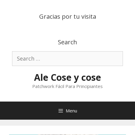
Skip
to
Gracias por tu visita
content
Search
Search
for:
Ale Cose y cose
Patchwork Fácil Para Principiantes
Menu