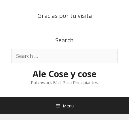
Skip
to
Gracias por tu visita
content
Search
Search
for:
Ale Cose y cose
Patchwork Fácil Para Principiantes
Menu