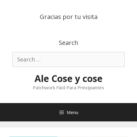
Skip
to
Gracias por tu visita
content
Search
Search
for:
Ale Cose y cose
Patchwork Fácil Para Principiantes
Menu