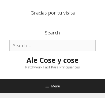
Skip
to
Gracias por tu visita
content
Search
Search
for:
Ale Cose y cose
Patchwork Fácil Para Principiantes
Menu