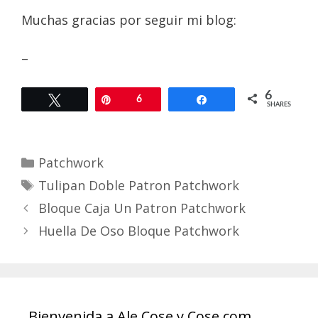
Muchas gracias por seguir mi blog:
–
6
Tweet
Pin
6
Share
SHARES
Categories
Patchwork
Tags
Tulipan Doble Patron Patchwork
Bloque Caja Un Patron Patchwork
Huella De Oso Bloque Patchwork
Bienvenida a Ale Cose y Cose.com