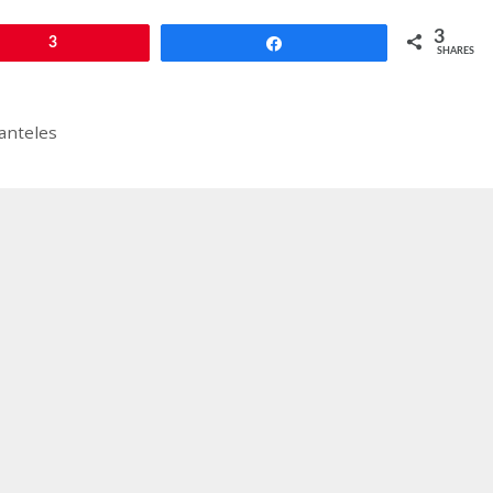
3
3
Share
SHARES
anteles