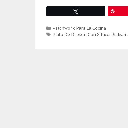
Tweet
Pin
Categories
Patchwork Para La Cocina
Tags
Plato De Dresen Con 8 Picos Salvam