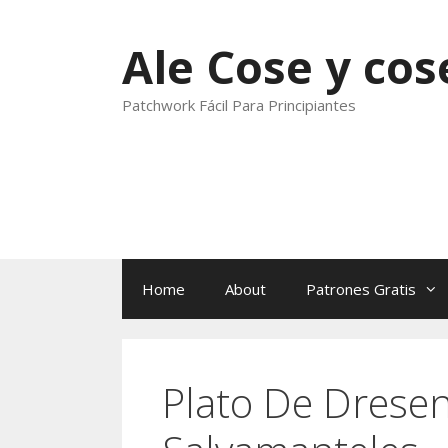
Skip
to
Ale Cose y cos
content
Patchwork Fácil Para Principiantes
Home
About
Patrones Gratis
Plato De Dresen