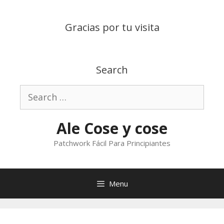
Skip
to
Gracias por tu visita
content
Search
Search
for:
Ale Cose y cose
Patchwork Fácil Para Principiantes
Menu