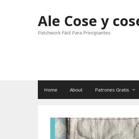
Skip
to
Ale Cose y cos
content
Patchwork Fácil Para Principiantes
Home
About
Patrones Gratis