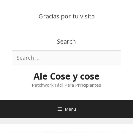
Skip
to
Gracias por tu visita
content
Search
Search
for:
Ale Cose y cose
Patchwork Fácil Para Principiantes
Menu