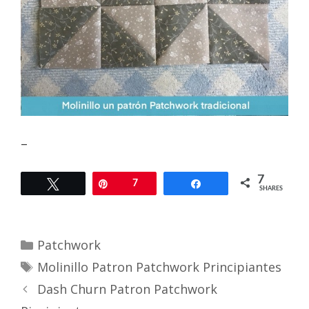
–
7
Tweet
Pin
7
Share
SHARES
Categories
Patchwork
Tags
Molinillo Patron Patchwork Principiantes
Dash Churn Patron Patchwork