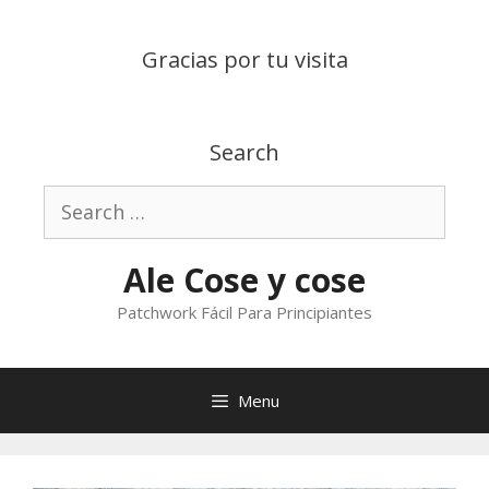
Skip
to
Gracias por tu visita
content
Search
Search
for:
Ale Cose y cose
Patchwork Fácil Para Principiantes
Menu