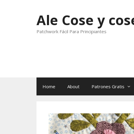
Skip
to
Ale Cose y cos
content
Patchwork Fácil Para Principiantes
Home
About
Patrones Gratis