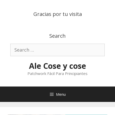
Skip
to
Gracias por tu visita
content
Search
Search
for:
Ale Cose y cose
Patchwork Fácil Para Principiantes
Menu